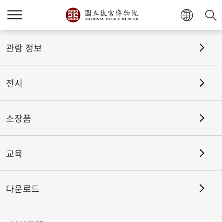
홈
전시
전시회고
관람 정보
전시
전시회고
소장품
교육
날짜 구간
다운로드