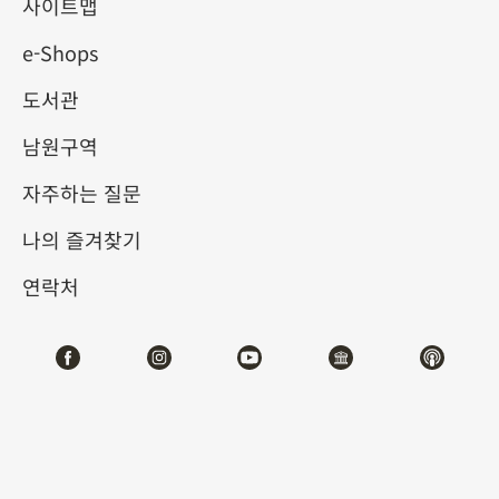
사이트맵
e-Shops
키워드
도서관
남원구역
자주하는 질문
총 건수:
56
나의 즐겨찾기
#서예
#회화
#도자
#옥기
#청동기
#
연락처