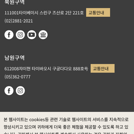
북원구역
111001타이베이시 스린구 즈산로 2단 221호
교통안내
(02)2881-2021
남원구역
612008쟈이현 타이바오시 구궁다다오 888호号
교통안내
(05)362-0777
본 웹사이트는 cookies등 관련 기술로 웹사이트의 서비스를 지속적으로
향상시키고 있으며 귀하에게 더욱 좋은 체험을 제공할 수 있도록 하고 있
정부 웹사이트 자료개방 선포