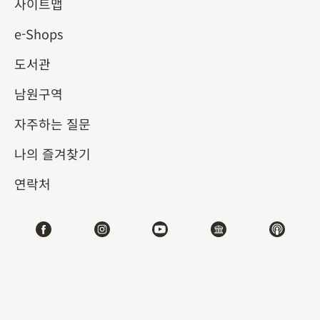
사이트맵
e-Shops
키워드
도서관
남원구역
자주하는 질문
총 건수:
63
나의 즐겨찾기
#서예
#회화
#도자
#옥기
#청동기
#
연락처