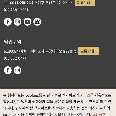
111001타이베이시 스린구 즈산로 2단 221호
교통안내
(02)2881-2021
남원구역
612008쟈이현 타이바오시 구궁다다오 888호号
교통안내
(05)362-0777
본 웹사이트는 cookies등 관련 기술로 웹사이트의 서비스를 지속적으로
향상시키고 있으며 귀하에게 더욱 좋은 체험을 제공할 수 있도록 하고 있
정부 웹사이트 자료개방 선포
습니다. 귀하께서 본 웹사이트를 계속해서 사용하는 것은 귀하가 저희의
개인정보보호
cookies 사용 정책에 동의한다는 것을 나타내는 것입니다.
보안정책