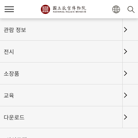
홈
전시
전시회고
관람 정보
전시
전시회고
소장품
교육
날짜 구간
다운로드