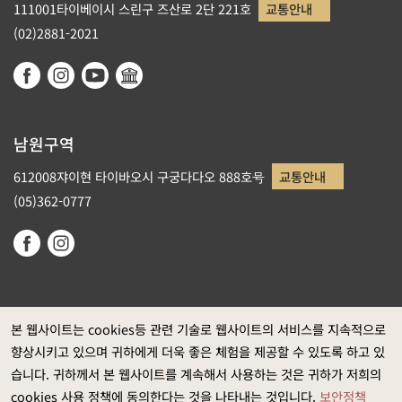
111001타이베이시 스린구 즈산로 2단 221호
교통안내
(02)2881-2021
남원구역
612008쟈이현 타이바오시 구궁다다오 888호号
교통안내
(05)362-0777
본 웹사이트는 cookies등 관련 기술로 웹사이트의 서비스를 지속적으로
향상시키고 있으며 귀하에게 더욱 좋은 체험을 제공할 수 있도록 하고 있
정부 웹사이트 자료개방 선포
습니다. 귀하께서 본 웹사이트를 계속해서 사용하는 것은 귀하가 저희의
개인정보보호
cookies 사용 정책에 동의한다는 것을 나타내는 것입니다.
보안정책