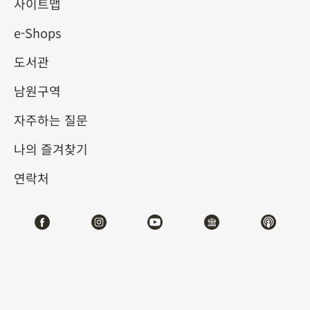
사이트맵
e-Shops
키워드
도서관
남원구역
자주하는 질문
총 건수:
73
나의 즐겨찾기
#서예
#회화
#도자
#옥기
#청동기
#
연락처