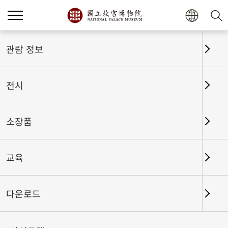
홈
전시
전시회고
관람 정보
전시
전시회고
소장품
교육
날짜 구간
다운로드