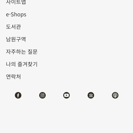
사이트맵
e-Shops
키워드
도서관
남원구역
자주하는 질문
총 건수:
45
나의 즐겨찾기
#서예
#회화
#도자
#옥기
#청동기
#
연락처