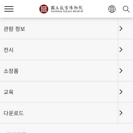
홈
전시
전시회고
관람 정보
전시
전시회고
소장품
교육
날짜 구간
다운로드