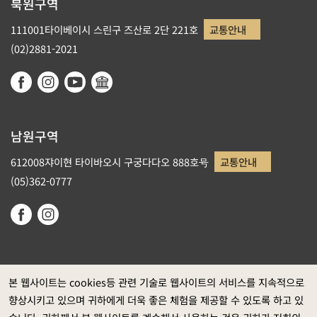
북원구역
111001타이베이시 스린구 즈산로 2단 221호
교통안내
(02)2881-2021
남원구역
612008쟈이현 타이바오시 구궁다다오 888호号
교통안내
(05)362-0777
본 웹사이트는 cookies등 관련 기술로 웹사이트의 서비스를 지속적으로
향상시키고 있으며 귀하에게 더욱 좋은 체험을 제공할 수 있도록 하고 있
정부 웹사이트 자료개방 선포