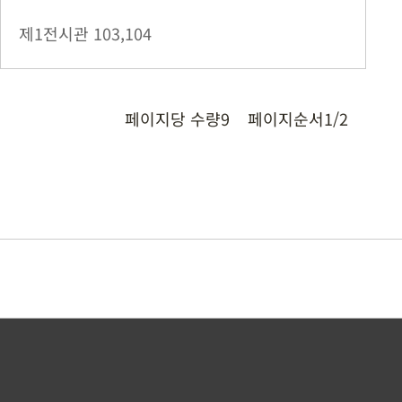
제1전시관
103,104
페이지당 수량
9
페이지순서
1/2