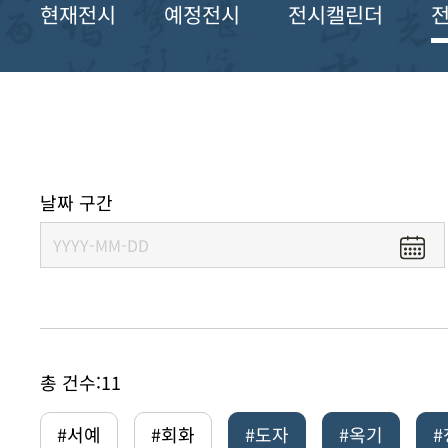
현재전시
예정전시
전시캘린더
날짜 구간
총 건수:
11
#서예
#회화
#도자
#옥기