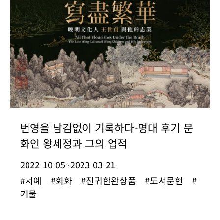
번영을 남김없이 기록하다-명대 후기 문
화인 왕세정과 그의 업적
2022-10-05~2023-03-21
#서예 #회화 #진귀한완상품 #도서문헌 #
기물