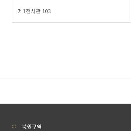
제1전시관
103
:::
북원구역