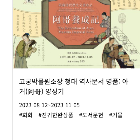
고궁박물원소장 청대 역사문서 명품: 아
거(阿哥) 양성기
2023-08-12~2023-11-05
#회화 #진귀한완상품 #도서문헌 #기물