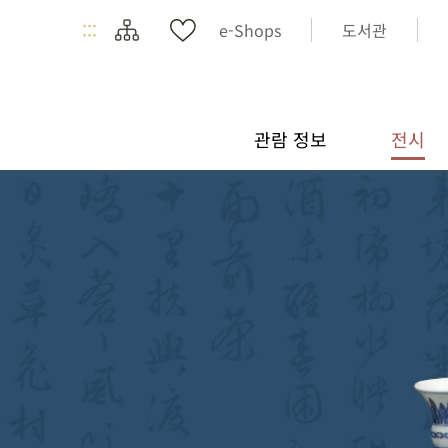
:::
e-Shops
도서관
관람 정보
전시