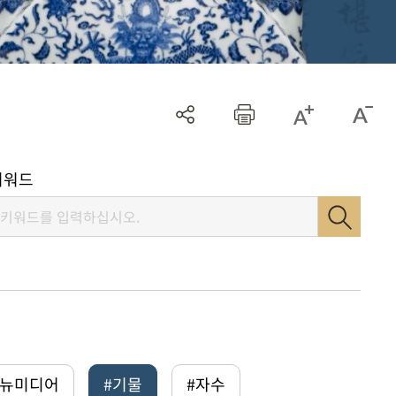
키워드
털뉴미디어
#기물
#자수