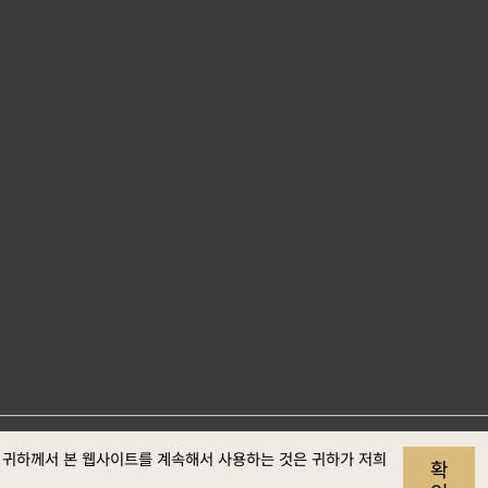
사이트 자료개
개인정보
보안정
웹접근성
. 귀하께서 본 웹사이트를 계속해서 사용하는 것은 귀하가 저희
확
보호
책
정보