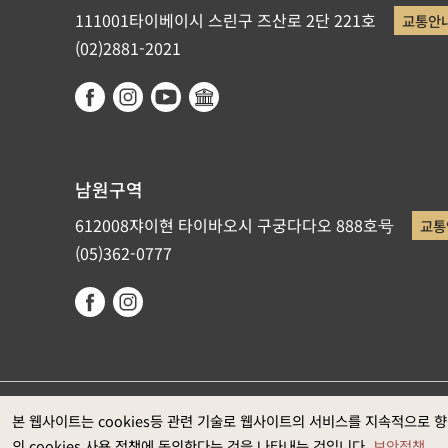
111001타이베이시 스린구 즈산로 2단 221호
교통안
(02)2881-2021
남원구역
612008쟈이현 타이바오시 구궁다다오 888호号
교통
(05)362-0777
국립고궁박물원이 저작권을 갖고 있습니다. 권장 웹브라우저: Ed
본 웹사이트는 cookies등 관련 기술로 웹사이트의 서비스를 지속적으로 
의 cookies 사용 정책에 동의한다는 것을 나타내는 것입니다.
보안정책
과는1920*1080입니다)