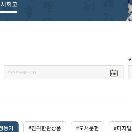
전시회고
#청동기
#진귀한완상품
#도서문헌
#디지