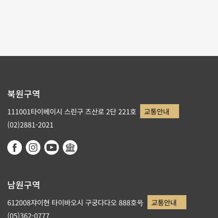
1
2
3
북원구역
111001타이베이시 스린구 즈산로 2단 221호
교통안내
(02)2881-2021
남원구역
612008쟈이현 타이바오시 구궁다다오 888호号
교통안내
(05)362-0777