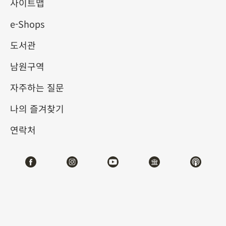
사이트맵
e-Shops
키워드
도서관
남원구역
자주하는 질문
총 건수:
21
나의 즐겨찾기
#서예
#회화
#도자
#옥기
#청동기
#
연락처