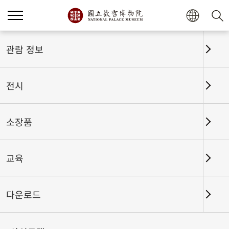
홈
전시
전시회고
관람 정보
전시
전시회고
소장품
교육
날짜 구간
다운로드