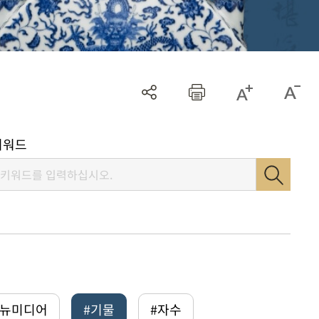
키워드
털뉴미디어
#기물
#자수