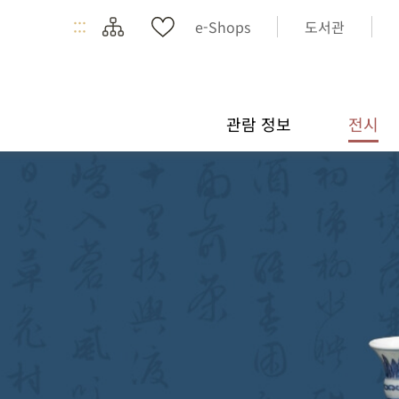
:::
e-Shops
도서관
관람 정보
전시