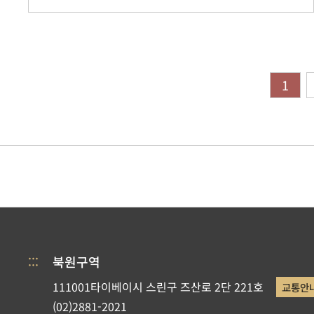
1
:::
북원구역
111001타이베이시 스린구 즈산로 2단 221호
교통안
(02)2881-2021