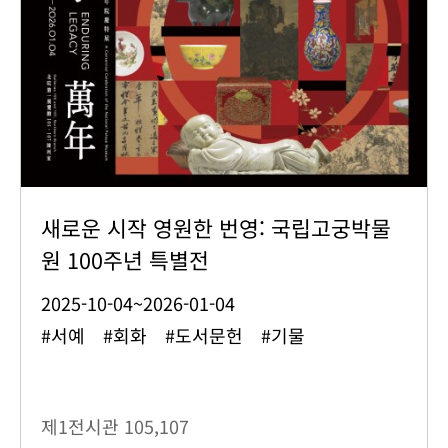
새로운 시작 영원한 번영: 국립고궁박물
원 100주년 특별전
2025-10-04~2026-01-04
#서예 #회화 #도서문헌 #기물
제1전시관
105,107