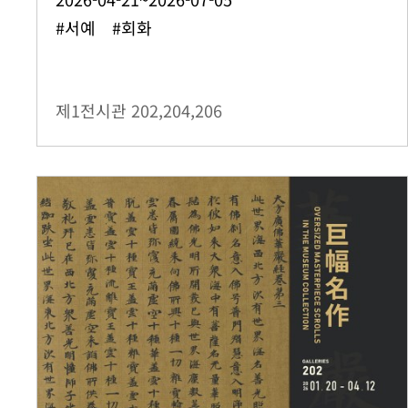
#서예 #회화
제1전시관
202,204,206