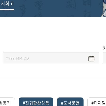
전시회고
#청동기
#진귀한완상품
#도서문헌
#디지