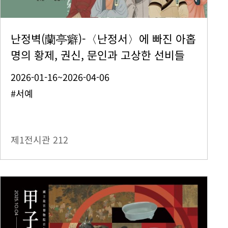
난정벽(蘭亭癖)-〈난정서〉에 빠진 아홉
명의 황제, 권신, 문인과 고상한 선비들
2026-01-16~2026-04-06
#서예
제1전시관
212