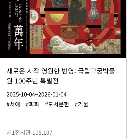
새로운 시작 영원한 번영: 국립고궁박물
원 100주년 특별전
2025-10-04~2026-01-04
#서예 #회화 #도서문헌 #기물
제1전시관
105,107