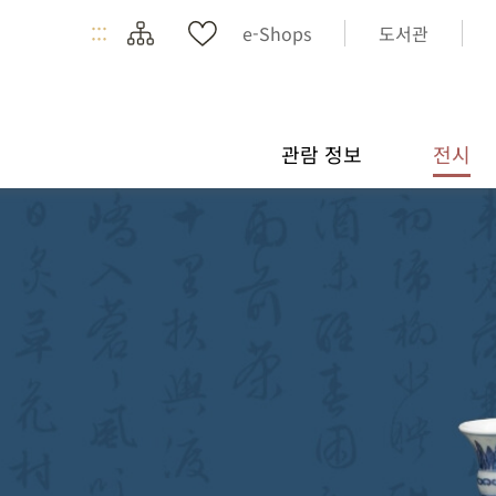
:::
e-Shops
도서관
관람 정보
전시