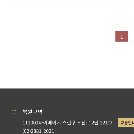
1
:::
북원구역
111001타이베이시 스린구 즈산로 2단 221호
교통안
(02)2881-2021