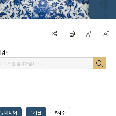
키워드
털뉴미디어
#기물
#자수