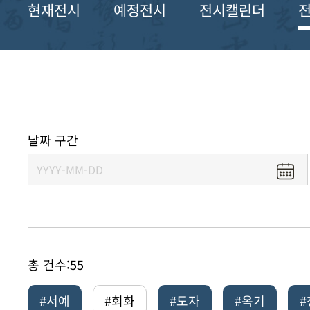
현재전시
예정전시
전시캘린더
날짜 구간
총 건수:
55
#서예
#회화
#도자
#옥기