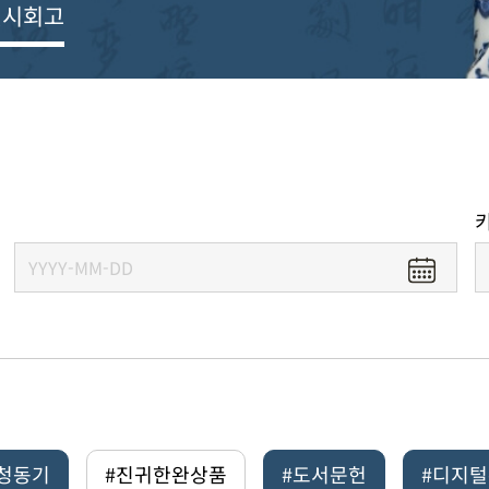
전시회고
#청동기
#진귀한완상품
#도서문헌
#디지