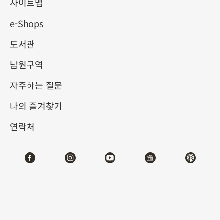
사이트맵
e-Shops
키워드
도서관
남원구역
자주하는 질문
총 건수:
44
나의 즐겨찾기
#서예
#회화
#도자
#옥기
#청동기
#
연락처