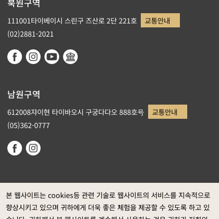
북원구역
111001타이베이시 스린구 즈산로 2단 221호
교통안내
(02)2881-2021
남원구역
612008쟈이현 타이바오시 구궁다다오 888호号
교통안내
(05)362-0777
본 웹사이트는 cookies등 관련 기술로 웹사이트의 서비스를 지속적으로
향상시키고 있으며 귀하에게 더욱 좋은 체험을 제공할 수 있도록 하고 있
정부 웹사이트 자료개방 선포