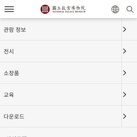
홈
전시
전시회고
관람 정보
전시
전시회고
소장품
교육
날짜 구간
다운로드