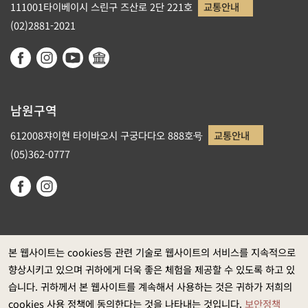
111001타이베이시 스린구 즈산로 2단 221호
교통안내
(02)2881-2021
남원구역
612008쟈이현 타이바오시 구궁다다오 888호号
교통안내
(05)362-0777
본 웹사이트는 cookies등 관련 기술로 웹사이트의 서비스를 지속적으로
향상시키고 있으며 귀하에게 더욱 좋은 체험을 제공할 수 있도록 하고 있
정부 웹사이트 자료개방 선포
습니다. 귀하께서 본 웹사이트를 계속해서 사용하는 것은 귀하가 저희의
개인정보보호
cookies 사용 정책에 동의한다는 것을 나타내는 것입니다.
보안정책