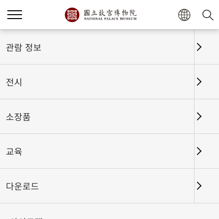
홈
전시
전시회고
관람 정보
전시
전시회고
소장품
교육
날짜 구간
다운로드