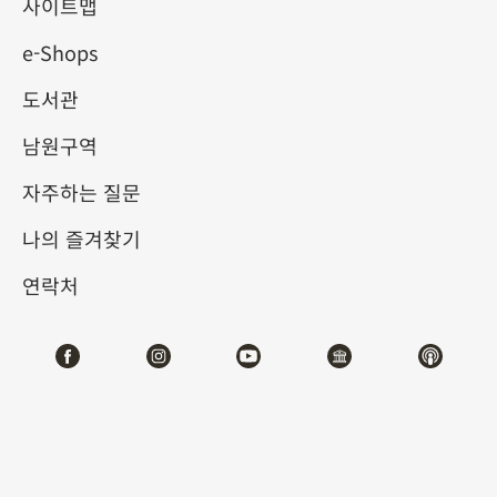
사이트맵
e-Shops
키워드
도서관
남원구역
자주하는 질문
총 건수:
73
나의 즐겨찾기
#서예
#회화
#도자
#옥기
#청동기
#
연락처