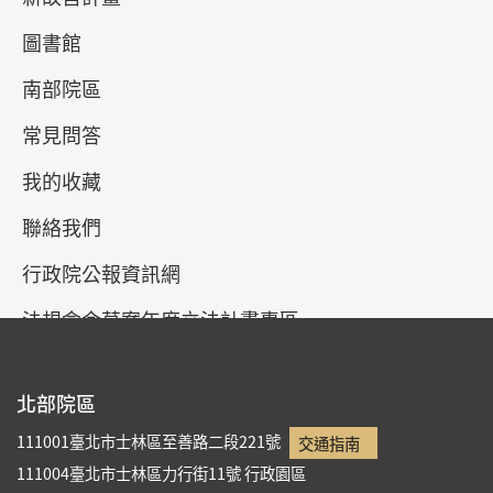
圖書館
「故宮100+院慶有獎徵答活動」2月份抽獎得獎名單
南部院區
常見問答
回列表
我的收藏
聯絡我們
行政院公報資訊網
法規命令草案年度立法計畫專區
網站導覽
北部院區
111001臺北市士林區至善路二段221號
交通指南
111004臺北市士林區力行街11號
行政園區