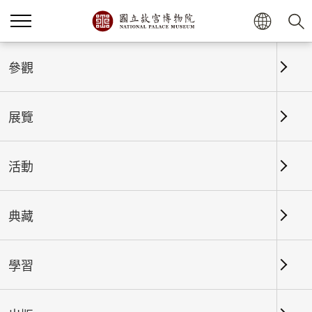
參觀
首頁
最新消息
行政公告
展覽
本院北部院區第一展覽館及南
部院區115年5月16日、17日
活動
及18日實施免費參觀。
典藏
發布日期：
2026-04-20
行政公告
學習