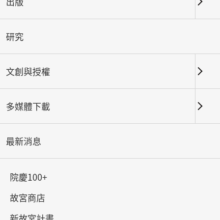
出版
本院為配合本（115）年518國際博物館日，原訂5月
18日（週一）當日為週一開館日且對外開放免費參觀
外，另新增5月16日（週六）及5月17日（週日）為
研究
本院北部院區第一展覽館及南部院區免費參觀日。
文創與授權
最後更新日期：
2026-04-20
多媒體下載
最新消息
上一則
院慶100+
116年故宮典藏美學─春山吉羊歲序安然 大月曆預購開
始！
故宮商店
新故宮計畫
下一則