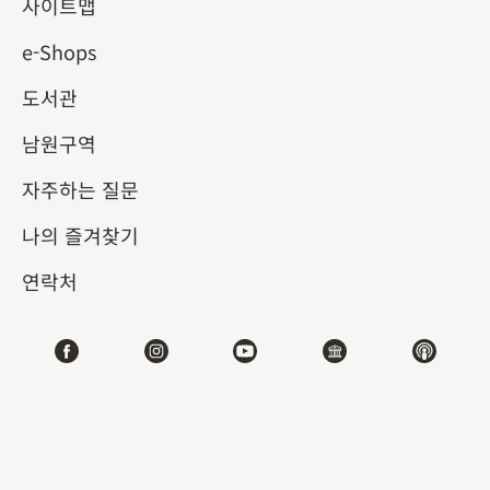
명이 조백숙의 후적벽도를 본
사이트맵
e-Shops
뜬 그림
도서관
2021-08-24
2021-12-26
남원구역
제1전시관
102
자주하는 질문
나의 즐겨찾기
테마사이트 관람
연락처
#회화
#디지털뉴미디어
전시소개