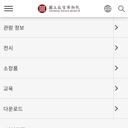
관람 정보
전시
소장품
교육
홈
전시
전시회고
다운로드
움직이는 옛 그림-명나라 문징