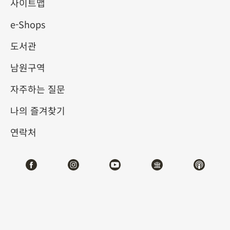
사이트맵
e-Shops
명작순례I(약 60분)
도서관
명작순례II(약 100분)
남원구역
자주하는 질문
황제의 장난감 상자(약 30분)
나의 즐겨찾기
연락처
보물찾기 (약 80분)
최근 업그레이드 날짜：
2026-03-03