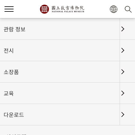
관람 정보
홈
관람 정보
테마관람노선
테마관람노선
전시
테마관람노선
소장품
中文
English
日本語
교육
아래의 테마관람노선은 관람객께서 직접 관람 노선을
다운로드
계획하시는데 참고로 제공이 되는 것입니다.전시작업에
맞추어 전시실이나 전시품은 변동이 있을 수 있으며 현
재전시 정보를 기준으로 합니다.
현재전시