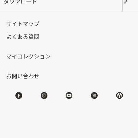
ダウンロード
キーワード
サイトマップ
よくある質問
北部院区
南部院区・その他
マイコレクション
合計:
65
お問い合わせ
#書道
#絵画
#陶磁
#玉器
#銅器
#