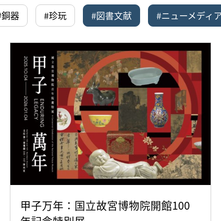
#銅器
#珍玩
#図書文献
#ニューメディ
甲子万年：国立故宮博物院開館100
年記念特別展