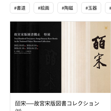
#書道
#絵画
#陶磁
#玉器
皕宋──故宮宋版図書コレクション
(II)