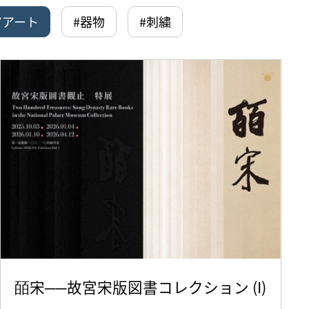
アアート
#器物
#刺繍
皕宋──故宮宋版図書コレクション (I)