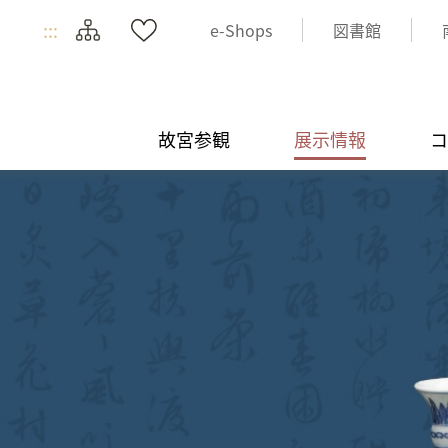
:::
e-Shops
図書館
故宮参観
展示情報
コ