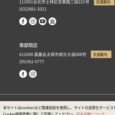
111001台北市士林区至善路二段221号
交通案内
(02)2881-2021
南部院区
612008 嘉義县太保市故宫大道888号
交通案内
(05)362-0777
国立故宮博物院著作権所有 本サイトはMicrosoft Edge
本サイトはcookiesなど関連技術を使用し、サイトの良質化サー
Cookie使用政策に関して同意してください。
安全対策について
政府ウエブサイト資料公開公告
プライバシーに関する