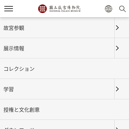
ホーム
展示情報
これまでの展覧
故宮参観
展示情報
これまでの展覧
コレクション
学習
期間
授権と文化創意