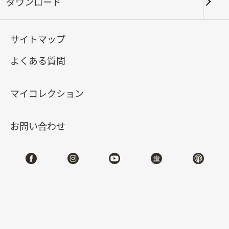
ダウンロード
キーワード
サイトマップ
よくある質問
北部院区
南部院区・その他
マイコレクション
合計:
69
お問い合わせ
#書道
#絵画
#陶磁
#玉器
#銅器
#