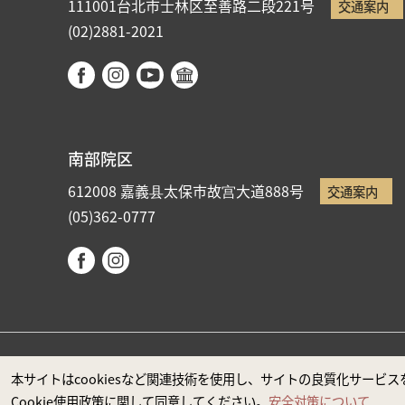
111001台北市士林区至善路二段221号
交通案内
(02)2881-2021
南部院区
612008 嘉義县太保市故宫大道888号
交通案内
(05)362-0777
国立故宮博物院著作権所有 本サイトはMicrosoft Edge
本サイトはcookiesなど関連技術を使用し、サイトの良質化サー
Cookie使用政策に関して同意してください。
安全対策について
政府ウエブサイト資料公開公告
プライバシーに関する