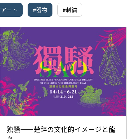
アアート
#器物
#刺繍
独騒——楚辞の文化的イメージと龍
舟