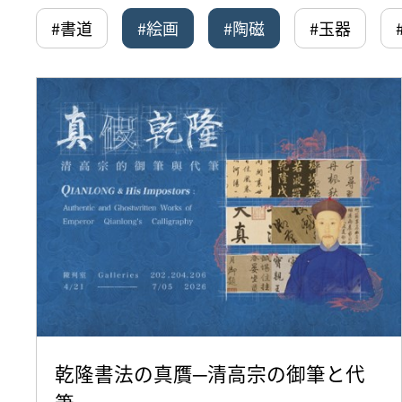
#書道
#絵画
#陶磁
#玉器
乾隆書法の真贋─清高宗の御筆と代
筆