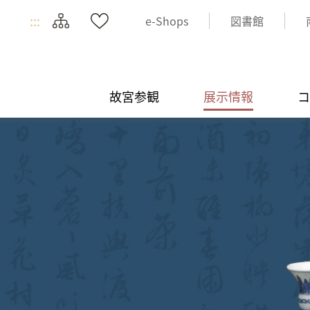
:::
e-Shops
図書館
故宮参観
展示情報
コ