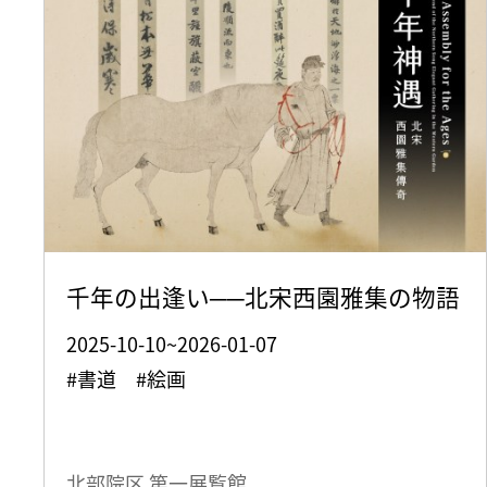
千年の出逢い──北宋西園雅集の物語
2025-10-10~2026-01-07
#書道 #絵画
北部院区 第一展覧館