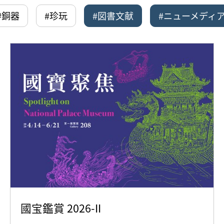
#銅器
#珍玩
#図書文献
#ニューメディ
國宝鑑賞 2026-II