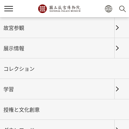
ホーム
展示情報
これまでの展覧
故宮参観
展示情報
これまでの展覧
コレクション
学習
期間
授権と文化創意