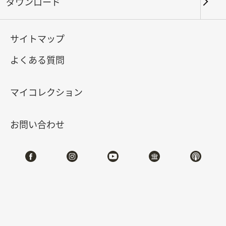
ダウンロード
キーワード
サイトマップ
よくある質問
北部院区
南部院区・その他
マイコレクション
合計:
136
お問い合わせ
#書道
#絵画
#陶磁
#玉器
#銅器
#