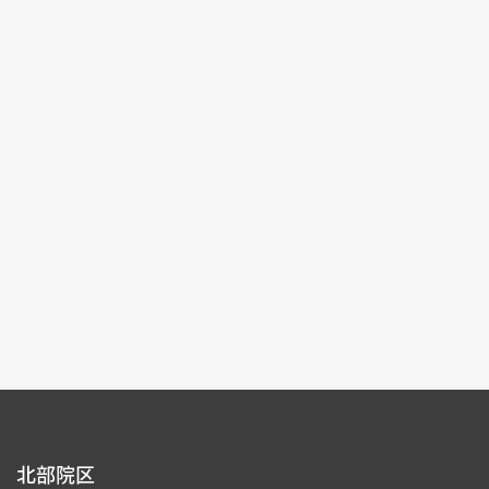
記念特別展
2025-10-04~2026-01-04
#書道 #絵画 #図書文献 #器物
北部院区 第一展覧館
105,107
各ページの件数：
9
現在のページ：
1/16
1
2
3
4
5
北部院区