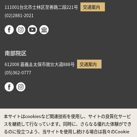
111001台北市士林区至善路二段221号
交通案内
(02)2881-2021
南部院区
612008 嘉義县太保市故宫大道888号
交通案内
(05)362-0777
本サイトはcookiesなど関連技術を使用し、サイトの良質化サービ
スを継続して行なっています。同時に、さらなる優れた体験ができ
政府ウエブサイト資料公開公告
るのに役立つよう、当サイトを使用し続ける場合は我々のCookie
プライバシーに関する声明