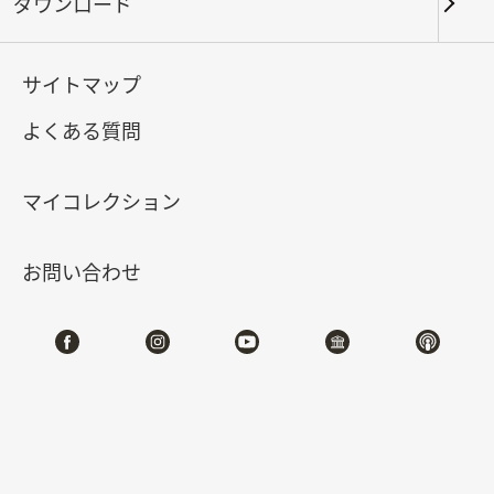
ダウンロード
キーワード
サイトマップ
よくある質問
北部院区
南部院区・その他
マイコレクション
合計:
130
お問い合わせ
#書道
#絵画
#陶磁
#玉器
#銅器
#