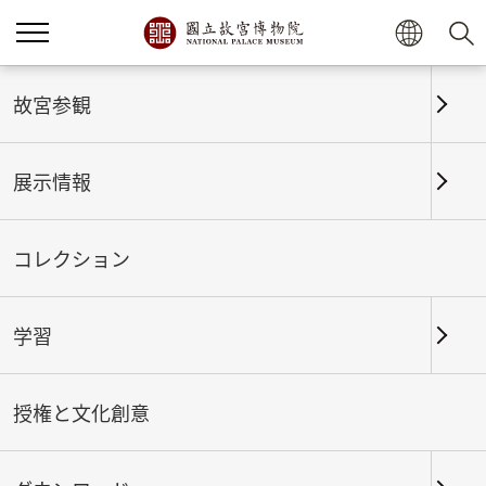
ホーム
展示情報
これまでの展覧
故宮参観
展示情報
これまでの展覧
コレクション
学習
期間
授権と文化創意