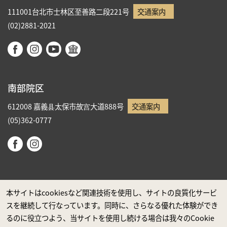
111001台北市士林区至善路二段221号
交通案内
(02)2881-2021
南部院区
612008 嘉義县太保市故宫大道888号
交通案内
(05)362-0777
本サイトはcookiesなど関連技術を使用し、サイトの良質化サービ
スを継続して行なっています。同時に、さらなる優れた体験ができ
政府ウエブサイト資料公開公告
るのに役立つよう、当サイトを使用し続ける場合は我々のCookie
プライバシーに関する声明