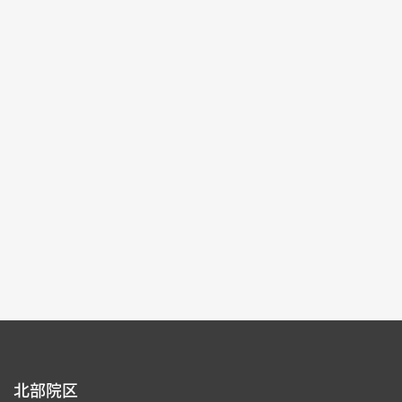
記念特別展
2025-10-04~2026-01-04
#書道 #絵画 #図書文献 #器物
北部院区 第一展覧館
105,107
各ページの件数：
9
現在のページ：
1/15
1
2
3
4
5
北部院区