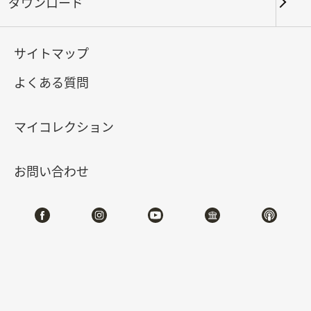
ダウンロード
キーワード
サイトマップ
よくある質問
北部院区
南部院区・その他
マイコレクション
合計:
39
お問い合わせ
#書道
#絵画
#陶磁
#玉器
#銅器
#