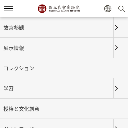
ホーム
展示情報
これまでの展覧
故宮参観
展示情報
これまでの展覧
コレクション
学習
期間
授権と文化創意