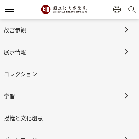
ホーム
展示情報
これまでの展覧
故宮参観
展示情報
これまでの展覧
コレクション
学習
期間
授権と文化創意