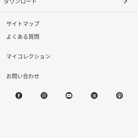
ダウンロード
キーワード
サイトマップ
よくある質問
北部院区
南部院区・その他
マイコレクション
合計:
126
お問い合わせ
#書道
#絵画
#陶磁
#玉器
#銅器
#