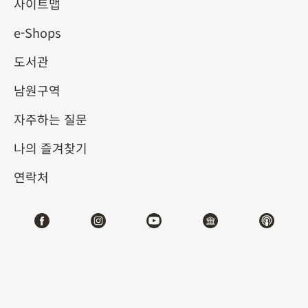
사이트맵
e-Shops
키워드
도서관
남원구역
자주하는 질문
총 건수:
14
나의 즐겨찾기
#서예
#회화
#도자
#옥기
#청동기
#
연락처