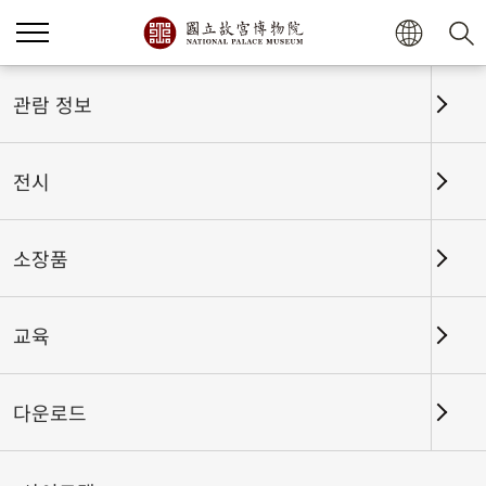
홈
전시
전시회고
관람 정보
전시
전시회고
소장품
교육
날짜 구간
다운로드