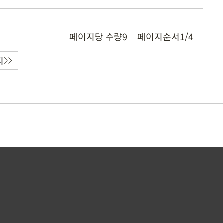
페이지당 수량
9
페이지순서
1/4
지