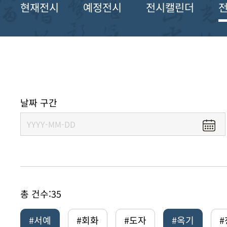
현재전시
예정전시
전시캘린더
날짜 구간
총 건수:
35
#서예
#회화
#도자
#옥기