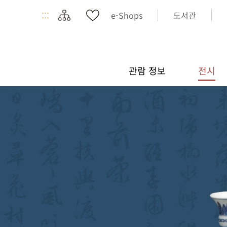
:::
e-Shops
도서관
관람 정보
전시