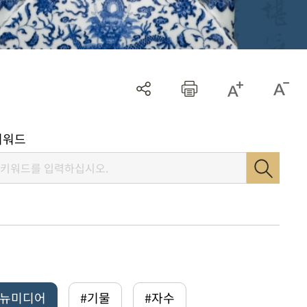
키워드
털뉴미디어
#기물
#자수