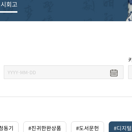
전시회고
#청동기
#진귀한완상품
#도서문헌
#디지