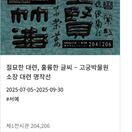
절묘한 대련, 훌륭한 글씨 – 고궁박물원
소장 대련 명작선
2025-07-05~2025-09-30
#서예
제1전시관
204,206