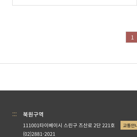
1
:::
북원구역
111001타이베이시 스린구 즈산로 2단 221호
교통안
(02)2881-2021