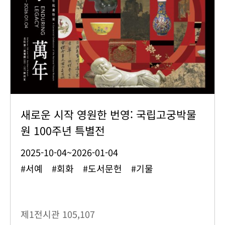
새로운 시작 영원한 번영: 국립고궁박물
원 100주년 특별전
2025-10-04~2026-01-04
#서예 #회화 #도서문헌 #기물
제1전시관
105,107