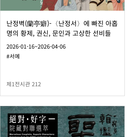
난정벽(蘭亭癖)-〈난정서〉에 빠진 아홉
명의 황제, 권신, 문인과 고상한 선비들
2026-01-16~2026-04-06
#서예
제1전시관
212