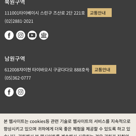
북원구역
111001타이베이시 스린구 즈산로 2단 221호
교통안내
(02)2881-2021
남원구역
612008쟈이현 타이바오시 구궁다다오 888호号
교통안내
(05)362-0777
본 웹사이트는 cookies등 관련 기술로 웹사이트의 서비스를 지속적으로
향상시키고 있으며 귀하에게 더욱 좋은 체험을 제공할 수 있도록 하고 있
정부 웹사이트 자료개방 선포