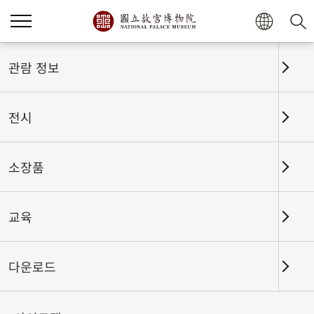
홈
전시
전시회고
관람 정보
전시
전시회고
소장품
교육
날짜 구간
다운로드