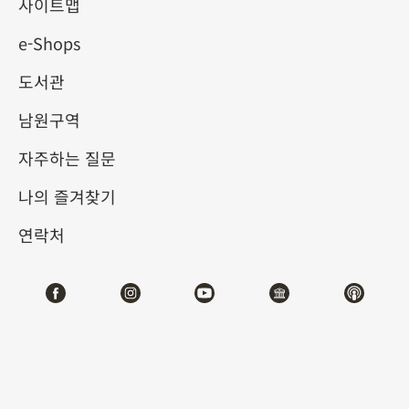
사이트맵
e-Shops
키워드
도서관
남원구역
자주하는 질문
총 건수:
29
나의 즐겨찾기
#서예
#회화
#도자
#옥기
#청동기
#
연락처