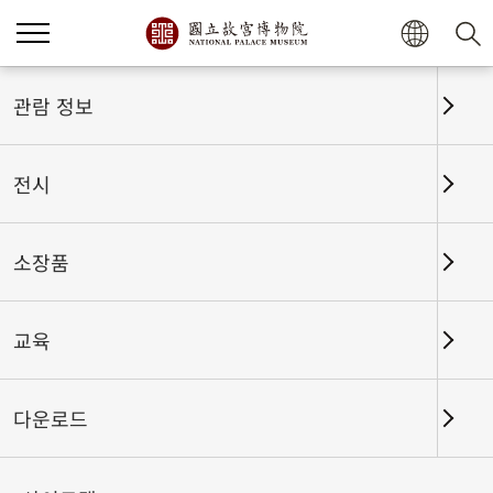
홈
전시
전시회고
관람 정보
전시
전시회고
소장품
교육
날짜 구간
다운로드