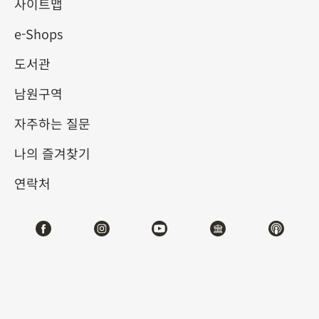
사이트맵
e-Shops
키워드
도서관
남원구역
자주하는 질문
총 건수:
31
나의 즐겨찾기
#서예
#회화
#도자
#옥기
#청동기
#
연락처