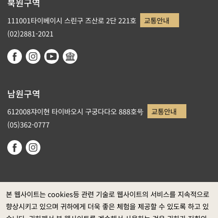
북원구역
111001타이베이시 스린구 즈산로 2단 221호
교통안내
(02)2881-2021
남원구역
612008쟈이현 타이바오시 구궁다다오 888호号
교통안내
(05)362-0777
본 웹사이트는 cookies등 관련 기술로 웹사이트의 서비스를 지속적으로
향상시키고 있으며 귀하에게 더욱 좋은 체험을 제공할 수 있도록 하고 있
정부 웹사이트 자료개방 선포