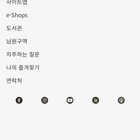
사이트맵
e-Shops
키워드
도서관
남원구역
자주하는 질문
총 건수:
5
나의 즐겨찾기
#서예
#회화
#도자
#옥기
#청동기
#
연락처