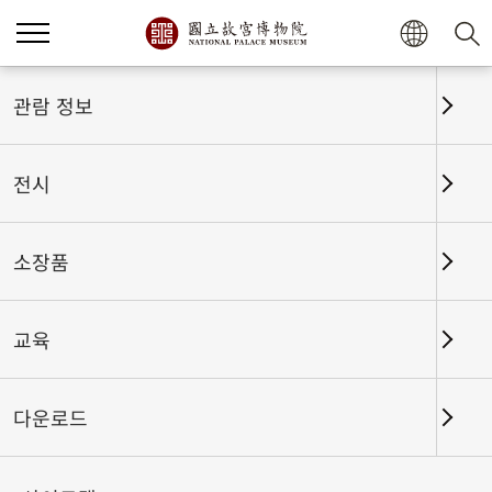
홈
전시
전시회고
관람 정보
전시
전시회고
소장품
교육
날짜 구간
다운로드