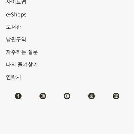
사이트맵
e-Shops
키워드
도서관
남원구역
자주하는 질문
총 건수:
14
나의 즐겨찾기
#서예
#회화
#도자
#옥기
#청동기
#
연락처