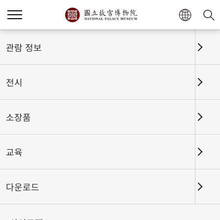
홈
전시
전시회고
관람 정보
전시
전시회고
소장품
교육
날짜 구간
다운로드