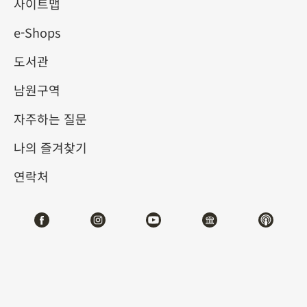
사이트맵
e-Shops
키워드
도서관
남원구역
자주하는 질문
총 건수:
47
나의 즐겨찾기
#서예
#회화
#도자
#옥기
#청동기
#
연락처