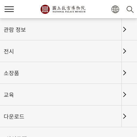
홈
전시
전시회고
관람 정보
전시
전시회고
소장품
교육
날짜 구간
다운로드