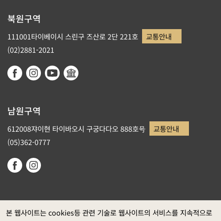
북원구역
111001타이베이시 스린구 즈산로 2단 221호
교통안내
(02)2881-2021
남원구역
612008쟈이현 타이바오시 구궁다다오 888호号
교통안내
(05)362-0777
본 웹사이트는 cookies등 관련 기술로 웹사이트의 서비스를 지속적으로