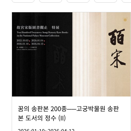
꿈의 송판본 200종──고궁박물원 송판
본 도서의 정수 (II)
2026-01-10~2026-04-12