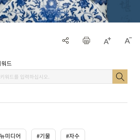
키워드
털뉴미디어
#기물
#자수