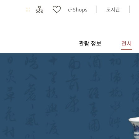
:::
e-Shops
도서관
관람 정보
전시