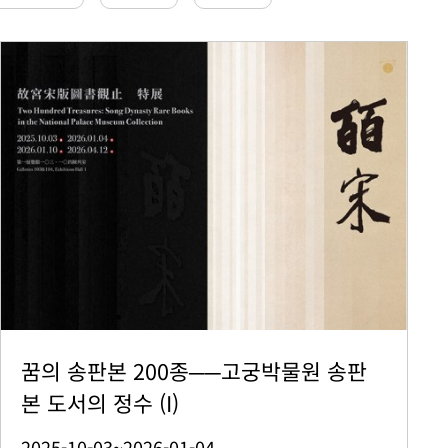
꿈의 송판본 200종──고궁박물원 송판
본 도서의 정수 (I)
2025-10-03~2026-01-04