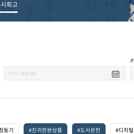
전시회고
#청동기
#진귀한완상품
#도서문헌
#디지