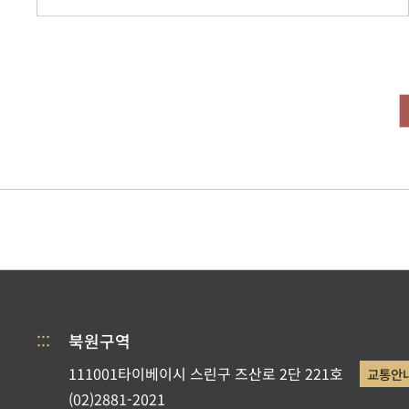
:::
북원구역
111001타이베이시 스린구 즈산로 2단 221호
교통안
(02)2881-2021