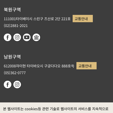
북원구역
111001타이베이시 스린구 즈산로 2단 221호
교통안내
(02)2881-2021
남원구역
612008쟈이현 타이바오시 구궁다다오 888호号
교통안내
(05)362-0777
본 웹사이트는 cookies등 관련 기술로 웹사이트의 서비스를 지속적으로