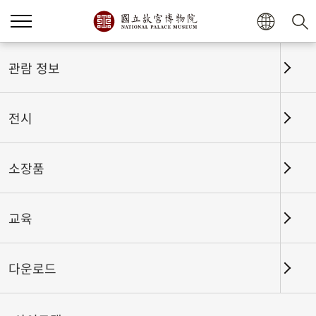
홈
전시
전시회고
관람 정보
전시
전시회고
소장품
교육
날짜 구간
다운로드