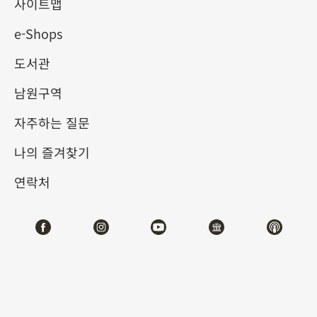
사이트맵
e-Shops
키워드
도서관
남원구역
자주하는 질문
총 건수:
59
나의 즐겨찾기
#서예
#회화
#도자
#옥기
#청동기
#
연락처