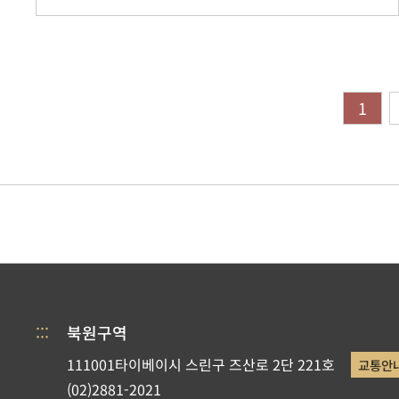
1
:::
북원구역
111001타이베이시 스린구 즈산로 2단 221호
교통안
(02)2881-2021