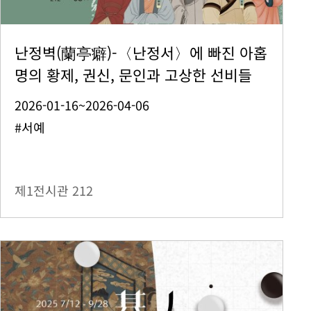
난정벽(蘭亭癖)-〈난정서〉에 빠진 아홉
명의 황제, 권신, 문인과 고상한 선비들
2026-01-16~2026-04-06
#서예
제1전시관
212