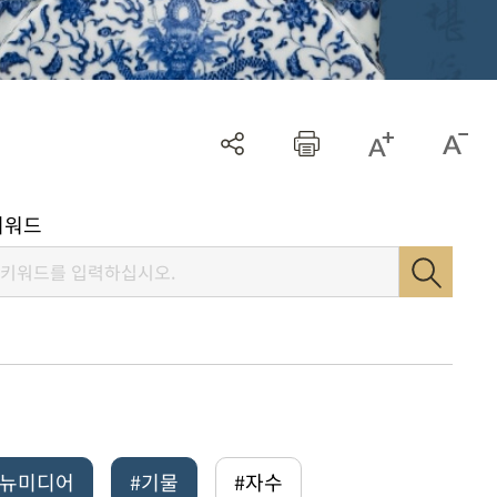
키워드
털뉴미디어
#기물
#자수