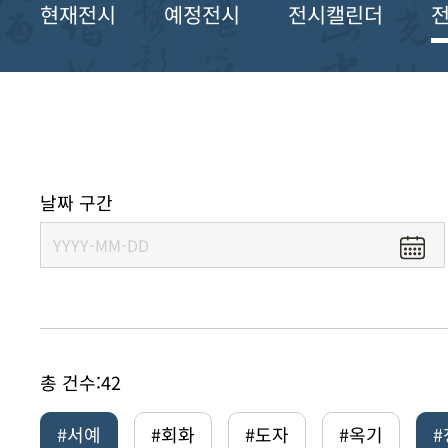
현재전시
예정전시
전시캘린더
날짜 구간
총 건수:
42
#서예
#회화
#도자
#옥기