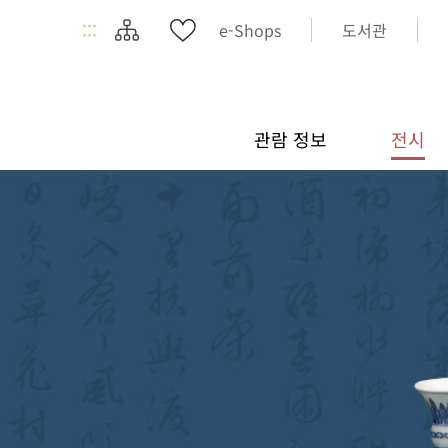
:::
e-Shops
도서관
관람 정보
전시