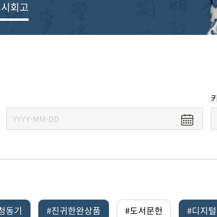
전시회고
#청동기
#진귀한완상품
#도서문헌
#디지