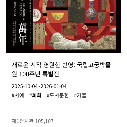
새로운 시작 영원한 번영: 국립고궁박물
원 100주년 특별전
2025-10-04~2026-01-04
#서예 #회화 #도서문헌 #기물
제1전시관
105,107