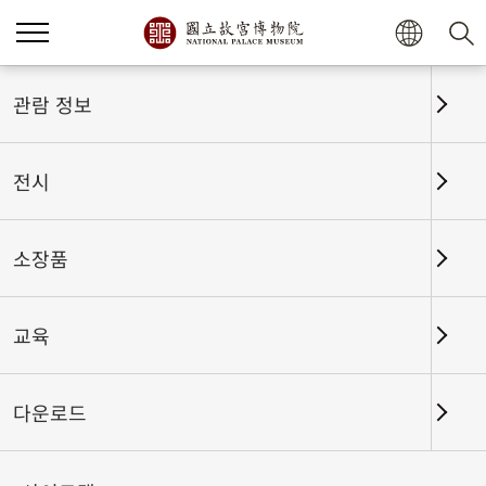
홈
전시
전시회고
관람 정보
전시
전시회고
소장품
교육
날짜 구간
다운로드