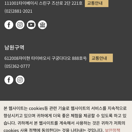
111001타이베이시 스린구 즈산로 2단 221호
교통안내
(02)2881-2021
남원구역
612008쟈이현 타이바오시 구궁다다오 888호号
교통안내
(05)362-0777
본 웹사이트는 cookies등 관련 기술로 웹사이트의 서비스를 지속적으로
향상시키고 있으며 귀하에게 더욱 좋은 체험을 제공할 수 있도록 하고 있
정부 웹사이트 자료개방 선포
습니다. 귀하께서 본 웹사이트를 계속해서 사용하는 것은 귀하가 저희의
개인정보보호
cookies 사용 정책에 동의한다는 것을 나타내는 것입니다.
보안정책