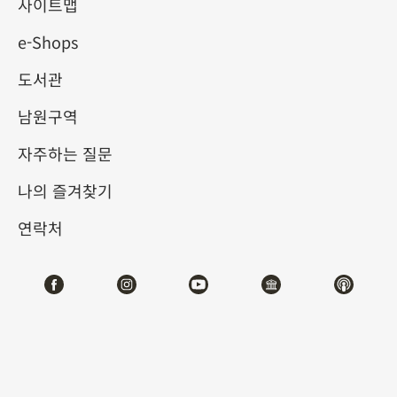
사이트맵
e-Shops
키워드
도서관
남원구역
자주하는 질문
총 건수:
62
나의 즐겨찾기
#서예
#회화
#도자
#옥기
#청동기
#
연락처