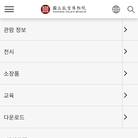
홈
전시
전시회고
관람 정보
전시
전시회고
소장품
교육
날짜 구간
다운로드