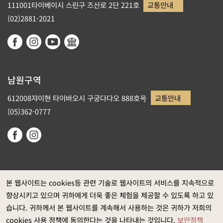
111001타이베이시 스린구 즈산로 2단 221호
교통안내
(02)2881-2021
남원구역
612008쟈이현 타이바오시 구궁다다오 888호号
교통안내
(05)362-0777
본 웹사이트는 cookies등 관련 기술로 웹사이트의 서비스를 지속적으로
향상시키고 있으며 귀하에게 더욱 좋은 체험을 제공할 수 있도록 하고 있
정부 웹사이트 자료개방 선포
습니다. 귀하께서 본 웹사이트를 계속해서 사용하는 것은 귀하가 저희의
개인정보보호
cookies 사용 정책에 동의한다는 것을 나타내는 것입니다.
보안정책