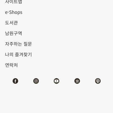
사이트맵
e-Shops
키워드
도서관
남원구역
자주하는 질문
총 건수:
61
나의 즐겨찾기
#서예
#회화
#도자
#옥기
#청동기
#
연락처