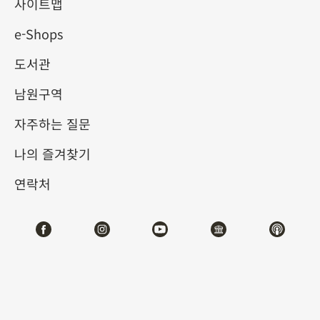
사이트맵
e-Shops
키워드
도서관
남원구역
자주하는 질문
총 건수:
10
나의 즐겨찾기
#서예
#회화
#도자
#옥기
#청동기
#
연락처