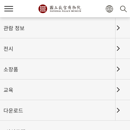
홈
전시
전시회고
관람 정보
전시
전시회고
소장품
교육
날짜 구간
다운로드