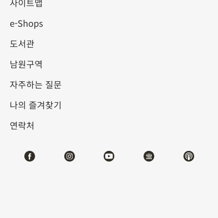
사이트맵
e-Shops
키워드
도서관
남원구역
자주하는 질문
총 건수:
45
나의 즐겨찾기
#서예
#회화
#도자
#옥기
#청동기
#
연락처