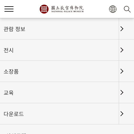
홈
전시
전시회고
관람 정보
전시
전시회고
소장품
교육
날짜 구간
다운로드