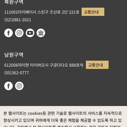
북원구역
111001타이베이시 스린구 즈산로 2단 221호
교통안내
(02)2881-2021
남원구역
612008쟈이현 타이바오시 구궁다다오 888호号
교통안내
(05)362-0777
본 웹사이트는 cookies등 관련 기술로 웹사이트의 서비스를 지속적으로
향상시키고 있으며 귀하에게 더욱 좋은 체험을 제공할 수 있도록 하고 있
정부 웹사이트 자료개방 선포