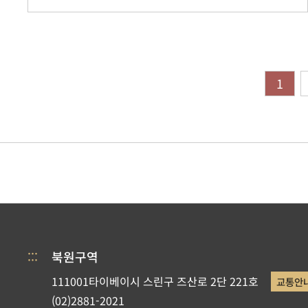
1
:::
북원구역
111001타이베이시 스린구 즈산로 2단 221호
교통안
(02)2881-2021