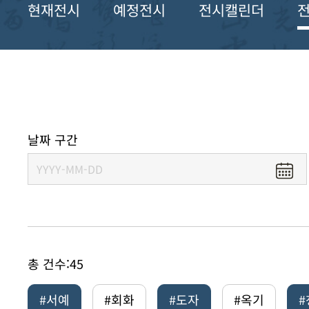
현재전시
예정전시
전시캘린더
날짜 구간
총 건수:
45
#서예
#회화
#도자
#옥기