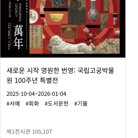
새로운 시작 영원한 번영: 국립고궁박물
원 100주년 특별전
2025-10-04~2026-01-04
#서예 #회화 #도서문헌 #기물
제1전시관
105,107