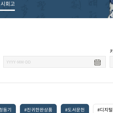
전시회고
#청동기
#진귀한완상품
#도서문헌
#디지