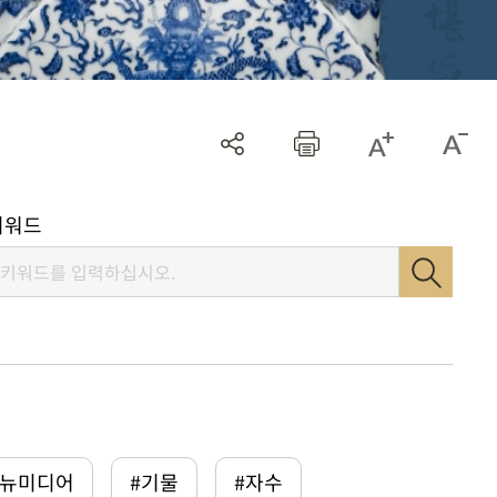
키워드
털뉴미디어
#기물
#자수