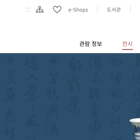
:::
e-Shops
도서관
관람 정보
전시