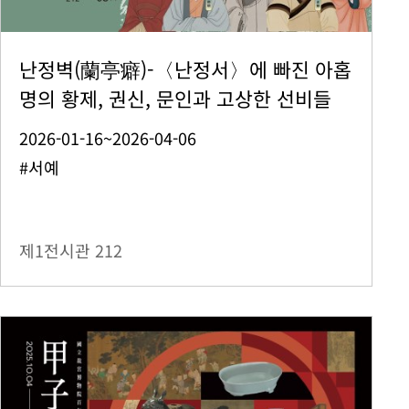
난정벽(蘭亭癖)-〈난정서〉에 빠진 아홉
명의 황제, 권신, 문인과 고상한 선비들
2026-01-16~2026-04-06
#서예
제1전시관
212