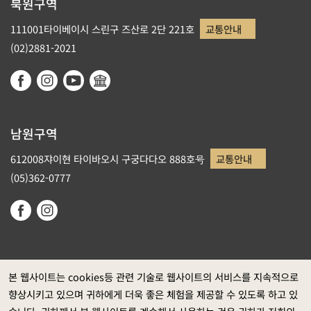
북원구역
111001타이베이시 스린구 즈산로 2단 221호
교통안내
(02)2881-2021
남원구역
612008쟈이현 타이바오시 구궁다다오 888호号
교통안내
(05)362-0777
본 웹사이트는 cookies등 관련 기술로 웹사이트의 서비스를 지속적으로
향상시키고 있으며 귀하에게 더욱 좋은 체험을 제공할 수 있도록 하고 있
정부 웹사이트 자료개방 선포