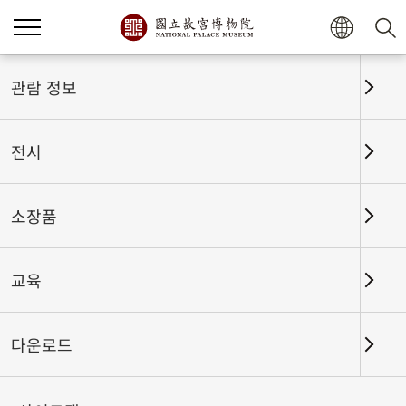
홈
전시
전시회고
관람 정보
전시
전시회고
소장품
교육
날짜 구간
다운로드