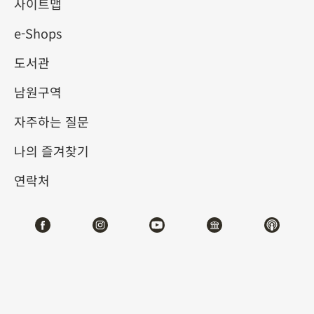
사이트맵
e-Shops
키워드
도서관
남원구역
자주하는 질문
총 건수:
42
나의 즐겨찾기
#서예
#회화
#도자
#옥기
#청동기
#
연락처