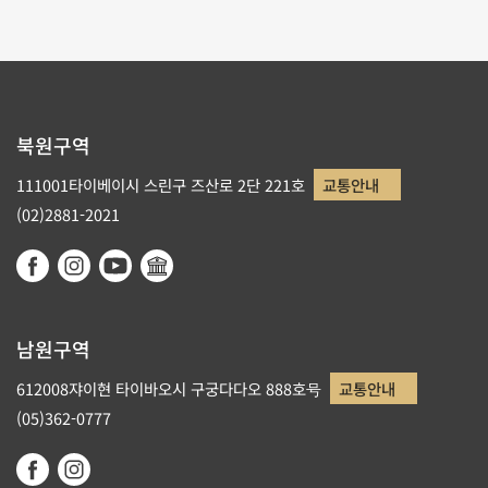
북원구역
111001타이베이시 스린구 즈산로 2단 221호
교통안내
(02)2881-2021
남원구역
612008쟈이현 타이바오시 구궁다다오 888호号
교통안내
(05)362-0777