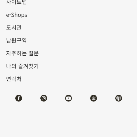
사이트맵
e-Shops
키워드
도서관
남원구역
자주하는 질문
총 건수:
23
나의 즐겨찾기
#서예
#회화
#도자
#옥기
#청동기
#
연락처