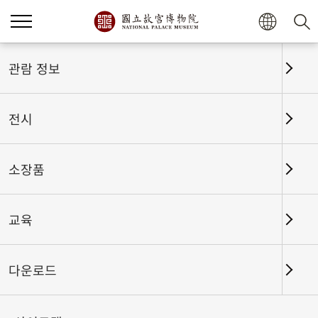
홈
전시
전시회고
관람 정보
전시
전시회고
소장품
교육
날짜 구간
다운로드