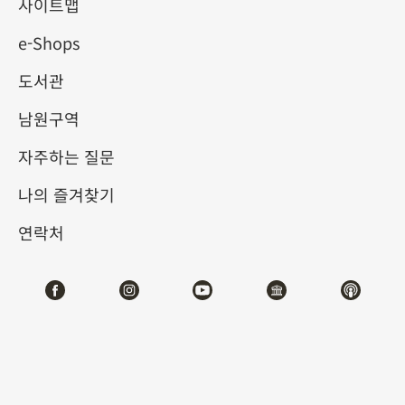
사이트맵
e-Shops
키워드
도서관
남원구역
자주하는 질문
총 건수:
10
나의 즐겨찾기
#서예
#회화
#도자
#옥기
#청동기
#
연락처