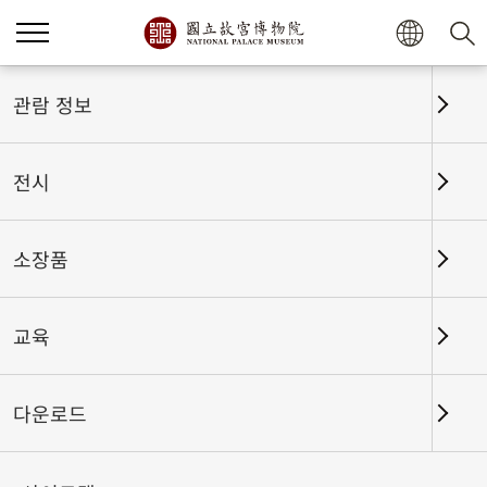
홈
전시
전시회고
관람 정보
전시
전시회고
소장품
교육
날짜 구간
다운로드