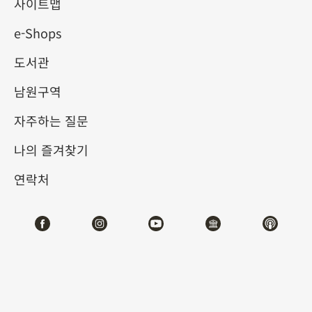
사이트맵
e-Shops
키워드
도서관
남원구역
자주하는 질문
총 건수:
23
나의 즐겨찾기
#서예
#회화
#도자
#옥기
#청동기
#
연락처