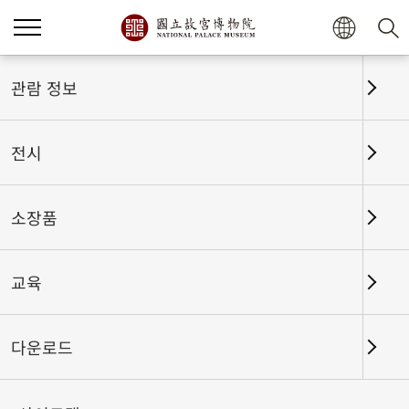
홈
전시
전시회고
관람 정보
전시
전시회고
소장품
교육
날짜 구간
다운로드