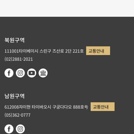
북원구역
111001타이베이시 스린구 즈산로 2단 221호
교통안내
(02)2881-2021
남원구역
612008쟈이현 타이바오시 구궁다다오 888호号
교통안내
(05)362-0777