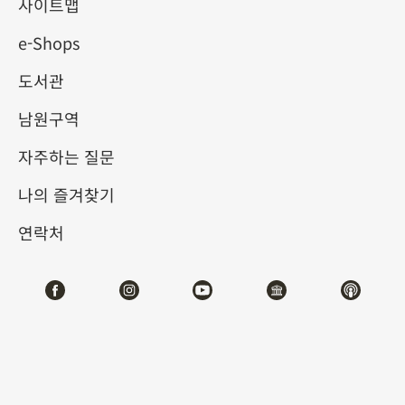
사이트맵
e-Shops
키워드
도서관
남원구역
자주하는 질문
총 건수:
33
나의 즐겨찾기
#서예
#회화
#도자
#옥기
#청동기
#
연락처