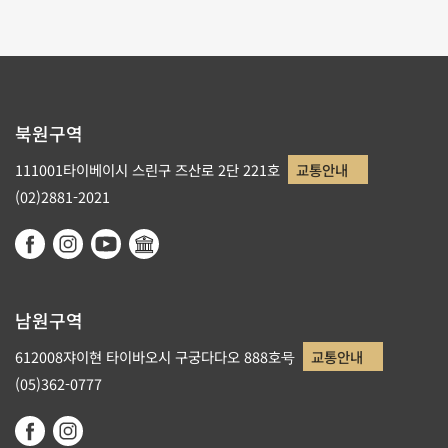
북원구역
111001타이베이시 스린구 즈산로 2단 221호
교통안내
(02)2881-2021
남원구역
612008쟈이현 타이바오시 구궁다다오 888호号
교통안내
(05)362-0777