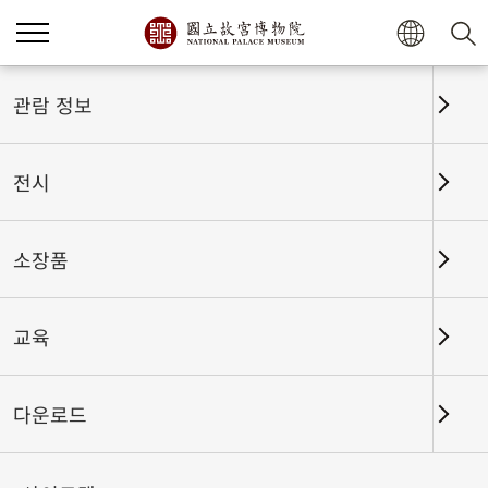
홈
전시
전시회고
관람 정보
전시
전시회고
소장품
교육
날짜 구간
다운로드