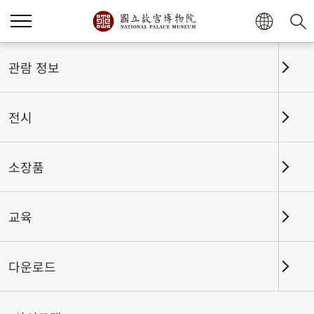
관람 정보
홈
기타정보
웹접근성 정보
전시
웹접근성 정보
소장품
국립고궁박물원은 심신장애인들도 다수의 네티즌들과
똑같이 쉽고 편리하게 「고궁 글로벌 웹사이트」를 이
교육
용하실 수 있도록 국가통신전파위원회에서 제정한 「장
애인용 웹사이트 규범2.0버전」을 적극적으로 적용하
여 웹사이트의 이용에 불편이 없도록 하며 장애가 없는
다운로드
웹사이트 환경을 조성하고자 합니다.