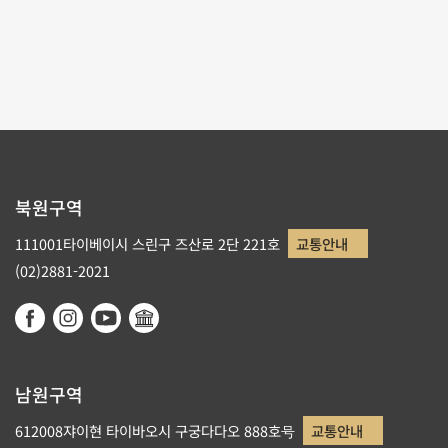
최근 업그레이드 날짜：
2022-12-27
북원구역
111001타이베이시 스린구 즈산로 2단 221호
교통안내
(02)2881-2021
남원구역
612008쟈이현 타이바오시 구궁다다오 888호号
교통안내