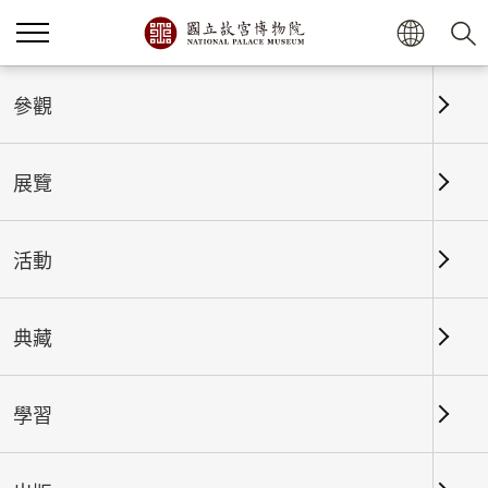
參觀
首頁
其他資訊
展覽
政府網站資料開放宣告
活動
一、授權方式及範圍
為利各界廣為利用網站資料，國立故宮博物院全球資
典藏
訊網上刊載之所有資料與素材，其得受著作權保護之
範圍，以無償、非專屬，得再授權之方式提供公眾使
用，使用者得不限時間及地域，重製、改作、編輯、
學習
公開傳輸或為其他方式之利用，開發各種產品或服務
（簡稱加值衍生物），此一授權行為不會嗣後撤回，