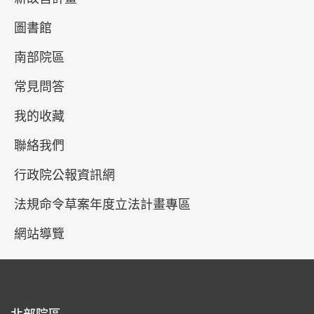
圖書館
四、使用本授權提供之資料與素材，不得惡意變更其
相關資訊，若利用後所展示之資訊與原資料與素材不
南部院區
符，使用者須自負民事、刑事上之法律責任。
常見問答
五、本網站之授權，並不授予使用者代表本機關建
我的收藏
議、認可或贊同其加值衍生物之地位。
聯絡我們
行政院公報資訊網
最後更新日期：
2022-12-27
法規命令草案年度立法計畫專區
網站導覽
北部院區