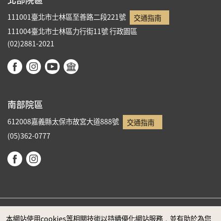
111001臺北市士林區至善路二段221號
交通指南
111004臺北市士林區力行街11號
行政園區
(02)2881-2021
南部院區
612008嘉義縣太保市故宮大道888號
交通指南
(05)362-0777
本網站使用cookies等相關技術以持續優化網站服務，並有助於為您
政府網站資料開放宣告