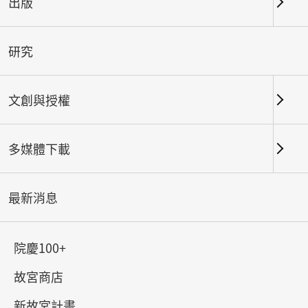
出版
使用者亦無須取得本機關之書面或其他方式授權；然
使用時，應註明出處。
研究
二、相關事項說明：
(一) 本授權範圍僅及於著作權保護之範圍，不及於其
文創與授權
他智慧財產權利，包括但不限於專利、商標、及機關
標誌之提供。
多媒體下載
(二) 當事人自行公開或依法令公開之個人資料是否得
被蒐集、處理及利用，使用者須自行依照個人資料保
最新消息
護法之相關規定，規劃並執行法律要求之相應措施。
(三) 部分的影音、圖像、樂譜、專人專案撰文或其他
院慶100+
著作，經機關特別聲明須經同意方可使用 者。
故宮商店
三、應注意不得侵害第三人之著作人格權(包括姓名
表示權及禁止不當變更權)。
新故宮計畫