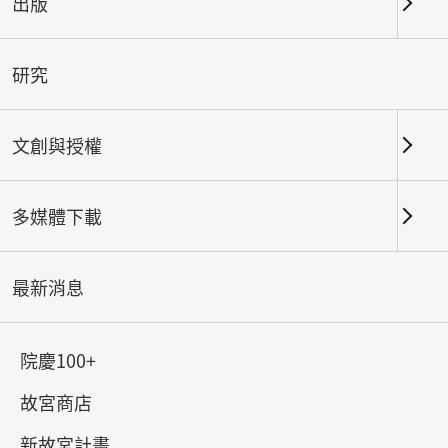
出版
關鍵字
研究
文創與授權
北部院區
南部院區及其他地點
多媒體下載
總筆數：
145
#書法
#繪畫
#陶瓷
#玉器
#銅器
#
最新消息
院慶100+
故宮商店
新故宮計畫