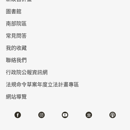
圖書館
南部院區
常見問答
我的收藏
聯絡我們
真假乾隆－清高宗的御筆與代筆
行政院公報資訊網
2026-04-21~2026-07-05
#書法 #繪畫
法規命令草案年度立法計畫專區
網站導覽
北部院區 第一展覽館
202,204,206