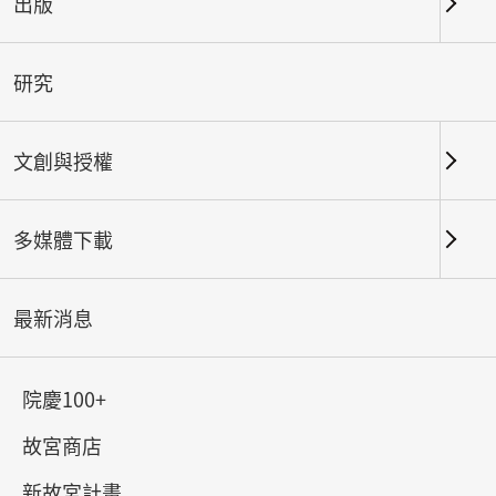
出版
關鍵字
研究
文創與授權
北部院區
南部院區及其他地點
多媒體下載
總筆數：
67
#書法
#繪畫
#陶瓷
#玉器
#銅器
#
最新消息
院慶100+
故宮商店
新故宮計畫