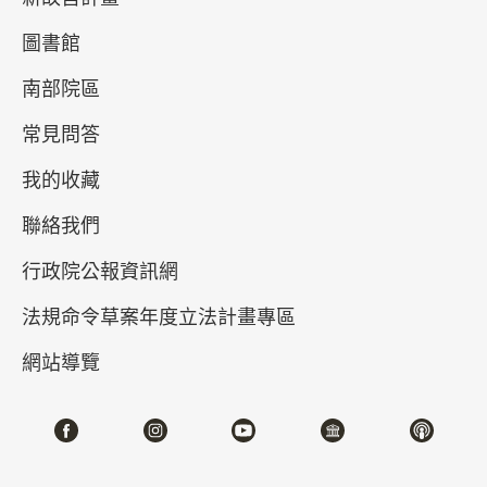
圖書館
南部院區
常見問答
我的收藏
聯絡我們
皕宋——故宮宋版圖書觀止 (II)
行政院公報資訊網
2026-01-10~2026-04-12
#圖書文獻
法規命令草案年度立法計畫專區
網站導覽
北部院區 第一展覽館
103,104