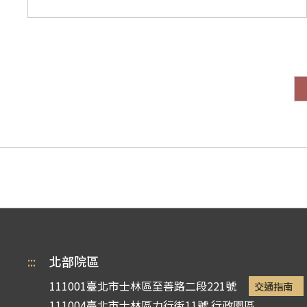
:::
北部院區
111001臺北市士林區至善路二段221號
交通指南
111004臺北市士林區力行街11號
行政園區