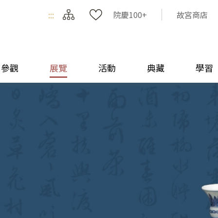
:::
院慶100+
故宮商店
參觀
展覽
活動
典藏
學習