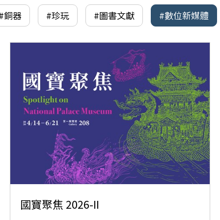
#銅器
#珍玩
#圖書文獻
#數位新媒體
國寶聚焦 2026-II