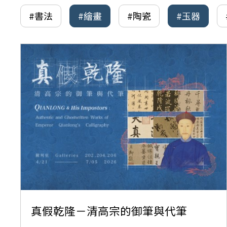
#書法
#繪畫
#陶瓷
#玉器
真假乾隆－清高宗的御筆與代筆