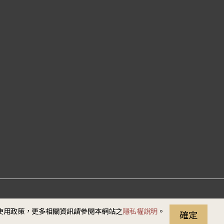
站資料開放宣告
隱私權
安全政策
無障礙說明
e使用政策，更多相關資訊請參閱本網站之
隱私權說明
。
確定