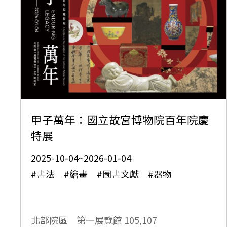
甲子萬年：國立故宮博物院百年院慶
特展
2025-10-04~2026-01-04
#書法 #繪畫 #圖書文獻 #器物
北部院區 第一展覽館
105,107