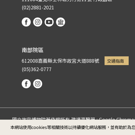
(02)2881-2021
南部院區
612008嘉義縣太保市故宮大道888號
交通指南
(05)362-0777
國立故宮博物院著作權所有 建議瀏覽器 : Google Chro
本網站使用cookies等相關技術以持續優化網站服務，並有助於
Microsoft Edge (螢幕最佳顯示效果為1920*1080)