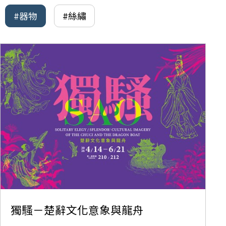
#器物
#絲繡
獨騷－楚辭文化意象與龍舟